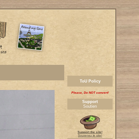
ToU Policy
Please, Do NOT convert!
Support
Soutien
Support the site!
Soutenez le site!