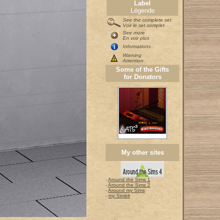
Label
Légende
See the complete set
Voir le set complet
See more
En voir plus
Informations
Warning
Attention
Some of the Gifts
for Donators
My other sites
-
Around the Sims 1
-
Around the Sims 2
-
Around my Sims
-
my Simblr