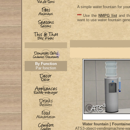
A simple water fountain for you
***
Use the
NMPG list
and t
want to use water fountain gene
By Function
Par fonction
Water fountain | Fountaine
ATS3-object-vendingmachine-wat