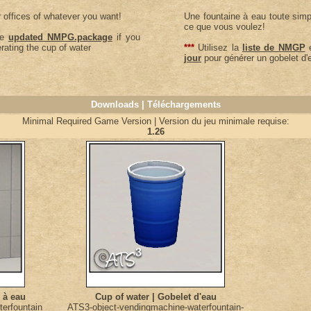
r offices of whatever you want!
Une fountaine à eau toute simp
ce que vous voulez!
he
updated NMPG.package
if you
rating the cup of water
***
Utilisez la
liste de NMGP
e
jour
pour générer un gobelet d'ea
Downloads | Téléchargements
Minimal Required Game Version | Version du jeu minimale requise:
1.26
 à eau
Cup of water | Gobelet d'eau
erfountain
ATS3-object-vendingmachine-waterfountain-