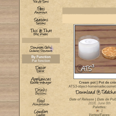
By Function
Par fonction
Cream pot | Pot de cr
ATS3-object-homemadecosmet
Date of Release | Date de Pub
2018, June 8th
Palettes:
: 1
Vertex/Faces: