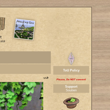
ToU Policy
Please, Do NOT convert!
Support
Soutien