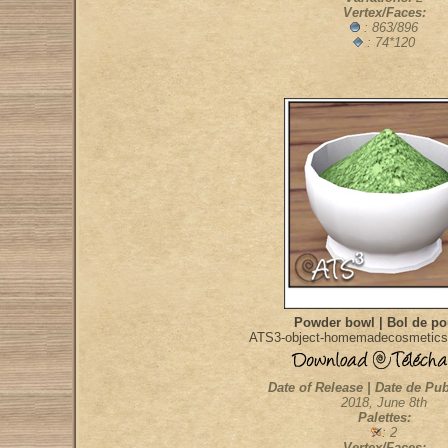
Vertex/Faces:
: 863/896
: 74*120
Powder bowl | Bol de po
ATS3-object-homemadecosmetics
Date of Release | Date de Pub
2018, June 8th
Palettes:
: 2
Vertex/Faces: