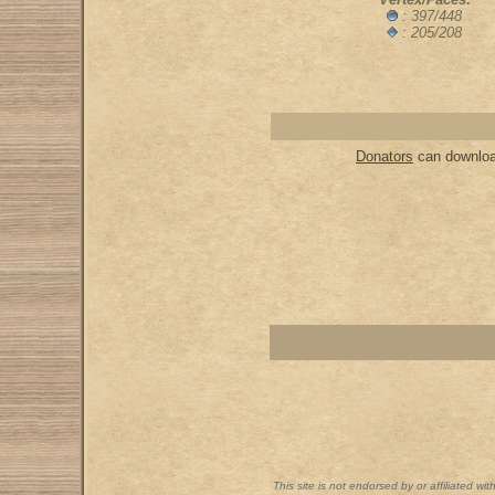
: 397/448
: 205/208
Donators
can download
This site is not endorsed by or affiliated wi