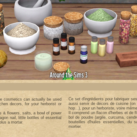
Ce set d'ingrédients pour fabriquer s
de cosmetics can actually be used
aussi servir de décors de cuisine (on 
tchen decors, for your herborist or
hop...), pour un herboriste, voire même
Il comprend un flacon d'herbes et de f
bs & flowers, salts, a bowl of power
bol de poudre (argile, curcuma, cendre
agon nail, little bottles of essential
bouteilles d'huiles essentielles, du
plus a mortar.
mortier.