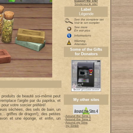
Support the site!
Soutenez le site!
Label
Légende
See the complete set
Voir le set complet
See more
En voir plus
Informations
Warning
Attention
Some of the Gifts
for Donators
es produits de beauté soi-même peut
My other sites
remplace l'argile par du paprika, et
 pour votre sorcier préféré!
leurs séchées, des sels de bain, un
... griffes de dragon!), des petites
-
Around the Sims 1
 savon et une éponge, et enfin, un
-
Around the Sims 2
-
Around my Sims
-
my Simblr