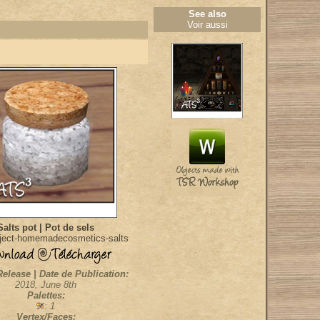
See also
Voir aussi
Salts pot | Pot de sels
ject-homemadecosmetics-salts
Release | Date de Publication:
2018, June 8th
Palettes:
: 1
Vertex/Faces: