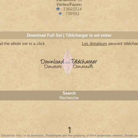
Vertex/Faces:
: 1366/1514
: 739/551
Download Full Set | Télécharger le set entier
 the whole set in a click.
Les donateurs
peuvent télécharg
Search
Recherche
th Electronic Arts, or its licensors. Trademarks are the property of their respective owners. Game c