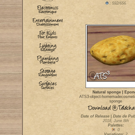
: 592/656
Natural sponge | Epon
ATS3-object-homemadecosmetic
sponge
Date of Release | Date de Pub
2018, June 8th
Palettes:
: 0
Variations:
2