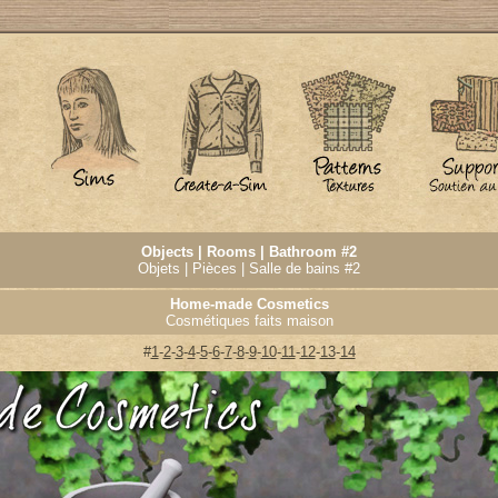
Objects | Rooms | Bathroom #2
Objets | Pièces | Salle de bains #2
Home-made Cosmetics
Cosmétiques faits maison
#
1
-
2
-
3
-
4
-
5
-
6
-
7
-
8
-
9
-
10
-
11
-
12
-
13
-
14