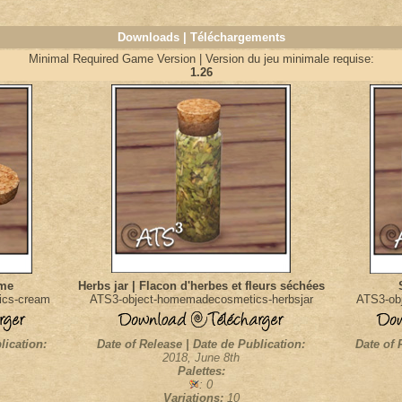
Downloads | Téléchargements
Minimal Required Game Version | Version du jeu minimale requise:
1.26
ème
Herbs jar | Flacon d'herbes et fleurs séchées
ics-cream
ATS3-object-homemadecosmetics-herbsjar
ATS3-ob
lication:
Date of Release | Date de Publication:
Date of 
2018, June 8th
Palettes:
: 0
Variations:
10