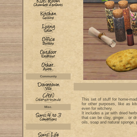
Community
This set of stuff for home-ma
for other purposes, like as ki
Misc.
even for witchery.
It includes a jar with dried her
that can be clay, ginger... or dr
oils, soap and natural sponge, 