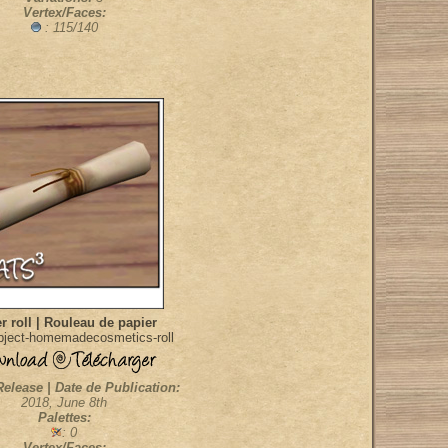
Vertex/Faces:
: 115/140
r roll | Rouleau de papier
ject-homemadecosmetics-roll
Release | Date de Publication:
2018, June 8th
Palettes:
: 0
Vertex/Faces: