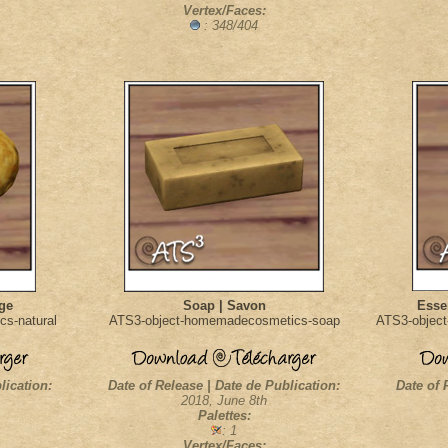
Vertex/Faces:
: 348/404
ge
Soap | Savon
Essen
s-natural
ATS3-object-homemadecosmetics-soap
ATS3-object
lication:
Date of Release | Date de Publication:
Date of 
2018, June 8th
Palettes:
: 1
Vertex/Faces: