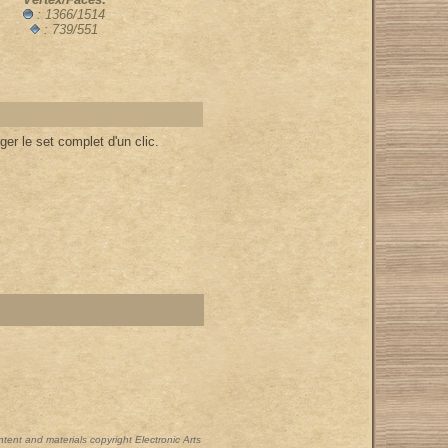
: 1366/1514
: 739/551
er le set complet d'un clic.
ontent and materials copyright Electronic Arts