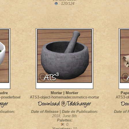
: 120/124
udre
Mortar | Mortier
Pape
-powderbowl
ATS3-object-homemadecosmetics-mortar
ATS3-ob
lication:
Date of Release | Date de Publication:
Date of 
2018, June 8th
Palettes:
: 0
Variations:
10