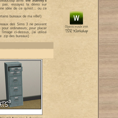
s beaucoup aimé:
the Stanley's
z pas, essayez la démo sur
e idée de ce qu'est... ou ce
rtains bureaux de ma ville!)
ureaux des Sims 3 ne peuvent
 pour ordinateurs; pour placer
'image ci-dessus, j'ai utilisé
le .zip des bureaux)