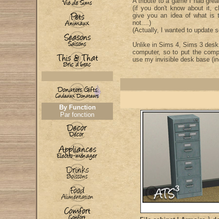
A tribute to a game I had grea
(if you don't know about it, 
give you an idea of what is t
not....)
(Actually, I wanted to update 
Unlike in Sims 4, Sims 3 desk
computer, so to put the compu
use my invisible desk base (in
By Function
Par fonction