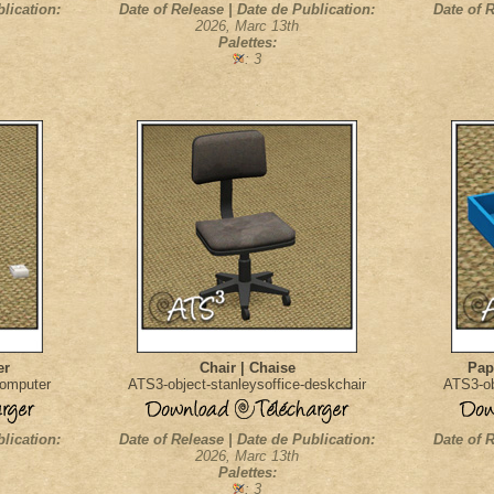
blication:
Date of Release | Date de Publication:
Date of R
2026, Marc 13th
Palettes:
: 3
er
Chair | Chaise
Pape
computer
ATS3-object-stanleysoffice-deskchair
ATS3-ob
blication:
Date of Release | Date de Publication:
Date of R
2026, Marc 13th
Palettes:
: 3