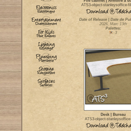
File cabinet | Armoire à d
ATS3-object-stanleysoffice-fi
Date of Release | Date de Pu
2026, Marc 13th
Palettes:
: 3
Desk | Bureau
ATS3-object-stanleysoffice