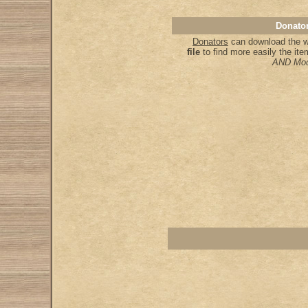
Donator
Donators
can download the wh
file
to find more easily the it
AND Mod