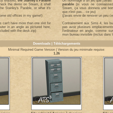
tly enjoyed,
the Stanley's Parable
Un hommage à un jeu que j'avai
check the demo on Steam, it shall
parable
(si vous ne connaisse
he Stanley's Parable, or what it's
Steam, ça vous donnera une bonn
que n'est pas... ce jeu)
some old offices in my game!)
(j'avais envie de renover un peu ce
s can't have more than one slot for
Contrairement aux Sims 4, les b
ter in an angle as pictured here,
pas avoir plusieurs emplacements
cluded with the desk.zip)
l'ordinateur en angle, comme sur l
mon bureau invisible (inclus dans 
Downloads | Téléchargements
Minimal Required Game Version | Version du jeu minimale requise:
1.26