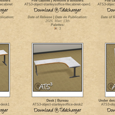
ossiers
File cabinet | Armoire à dossiers
File c
lecabinet
ATS3-object-stanleysoffice-filecabinet-open1
ATS3-object
blication:
Date of Release | Date de Publication:
Date of R
2026, Marc 13th
Palettes:
: 3
Desk | Bureau
Under desk
-desk1
ATS3-object-stanleysoffice-desk2
ATS3-obj