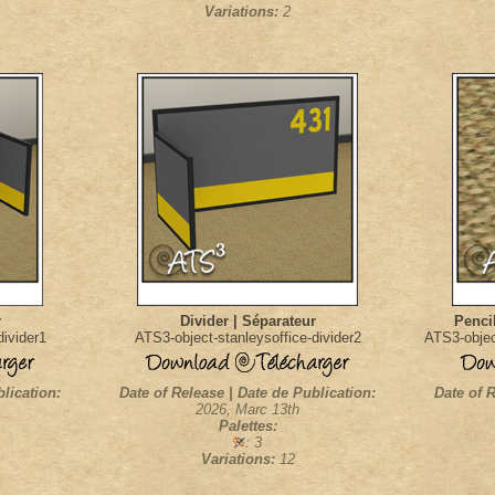
Variations:
2
r
Divider | Séparateur
Pencil
divider1
ATS3-object-stanleysoffice-divider2
ATS3-objec
blication:
Date of Release | Date de Publication:
Date of R
2026, Marc 13th
Palettes:
: 3
Variations:
12