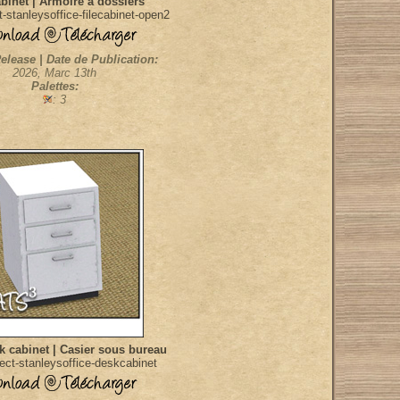
abinet | Armoire à dossiers
-stanleysoffice-filecabinet-open2
elease | Date de Publication:
2026, Marc 13th
Palettes:
: 3
 cabinet | Casier sous bureau
ect-stanleysoffice-deskcabinet