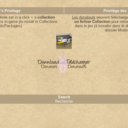
's Privilege
Privilège des
ole set in a click + a
collection
Les donateurs
peuvent télécharger
ems in game
(to install in Collections
un fichier Collection
pour retro
s/Packages)
dans le jeu
(à installer dans le 
dossier Mods
Search
Recherche