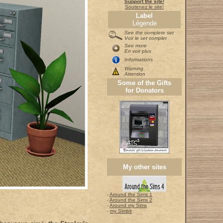
Support the site!
Soutenez le site!
Label
Légende
See the complete set
Voir le set complet
See more
En voir plus
Informations
Warning
Attention
Some of the Gifts
for Donators
My other sites
-
Around the Sims 1
-
Around the Sims 2
-
Around my Sims
-
my Simblr