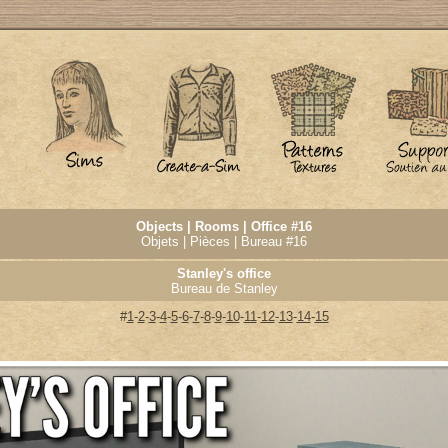
Objects | Rooms | Office #
16
Objets | Pièces | Bureau #16
Stanley's office
Bureau de Stanley
#
1
-
2
-
3
-
4
-
5
-
6
-
7
-
8
-
9
-
10
-
11
-
12
-
13
-
14
-
15