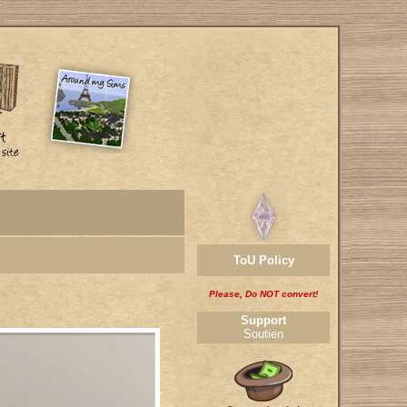
ToU Policy
Please, Do NOT convert!
Support
Soutien