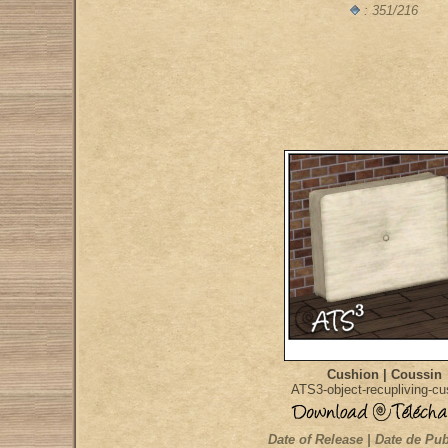
: 351/216
Cushion | Coussin
ATS3-object-recupliving-cu
Date of Release | Date de Pub