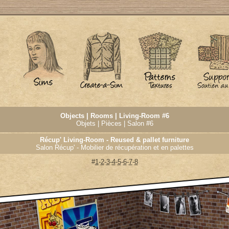
Objects | Rooms | Living-Room #6
Objets | Pièces | Salon #6
Récup' Living-Room - Reused & pallet furniture
Salon Récup' - Mobilier de récupération et en palettes
#
1
-
2
-
3
-
4
-
5
-
6
-
7
-
8