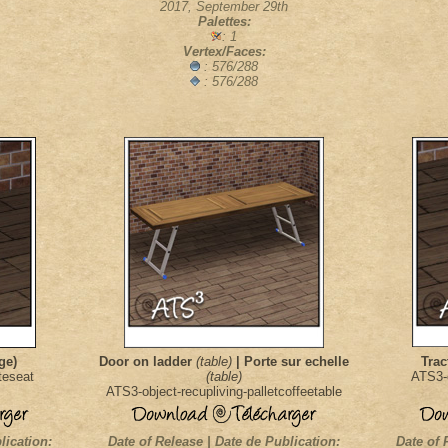
2017, September 29th
Palettes:
: 1
Vertex/Faces:
: 576/288
: 576/288
ge)
Door on ladder
(table)
| Porte sur echelle
Trac
teseat
(table)
ATS3-o
ATS3-object-recupliving-palletcoffeetable
lication:
Date of Release | Date de Publication:
Date of 