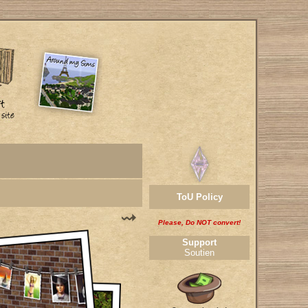
ToU Policy
Please, Do NOT convert!
Support
Soutien