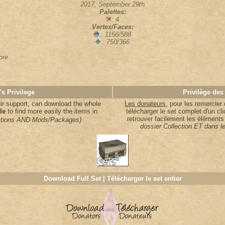
2017, September 29th
Palettes:
: 4
Vertex/Faces:
: 1156/588
: 750/366
ore
's Privilege
Privilège des
ir support, can download the whole
Les donateurs
, pour les remercier
ile
to find more easily the items in
télécharger le set complet d'un cl
retrouver facilement les éléments
lections AND Mods/Packages)
dossier Collection ET dans 
Download Full Set | Télécharger le set entier