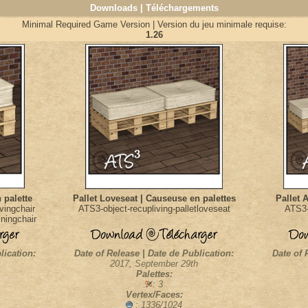
Downloads | Téléchargements
Minimal Required Game Version | Version du jeu minimale requise:
1.26
 palette
Pallet Loveseat | Causeuse en palettes
Pallet 
ivingchair
ATS3-object-recupliving-palletloveseat
ATS3-
iningchair
lication:
Date of Release | Date de Publication:
Date of 
2017, September 29th
Palettes:
: 3
Vertex/Faces:
: 1336/1024