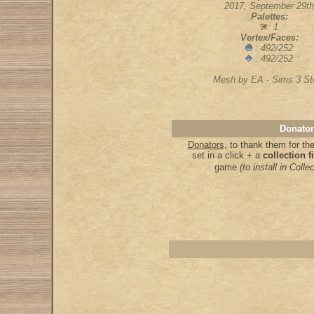
2017, September 29th
Palettes:
: 1
Vertex/Faces:
: 492/252
: 492/252
Mesh by EA - Sims 3 St
Donator
Donators,
to thank them for the
set in a click + a
collection f
game
(to install in Col