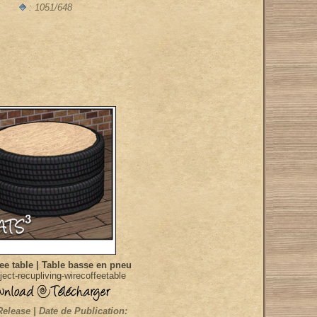
: 1051/648
ee table | Table basse en pneu
ect-recupliving-wirecoffeetable
Release | Date de Publication: