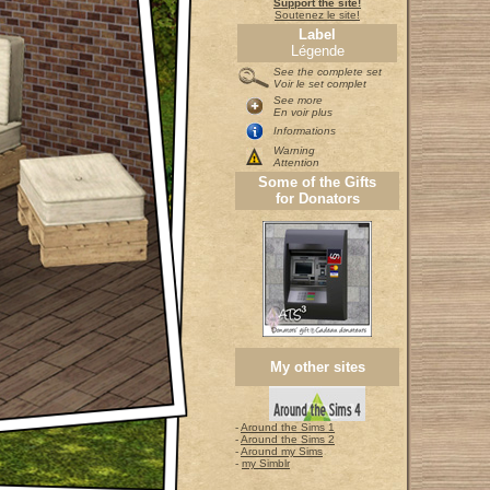
Support the site!
Soutenez le site!
Label
Légende
See the complete set
Voir le set complet
See more
En voir plus
Informations
Warning
Attention
Some of the Gifts
for Donators
My other sites
-
Around the Sims 1
-
Around the Sims 2
-
Around my Sims
-
my Simblr