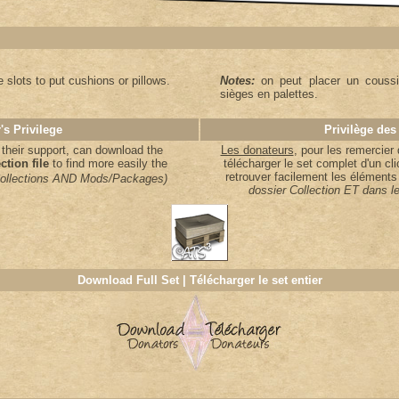
e slots to put cushions or pillows.
Notes:
on peut placer un coussin
sièges en palettes.
's Privilege
Privilège des
 their support, can download the
Les donateurs
, pour les remercier 
ection file
to find more easily the
télécharger le set complet d'un cl
retrouver facilement les éléments
n Collections AND Mods/Packages)
dossier Collection ET dans 
Download Full Set | Télécharger le set entier