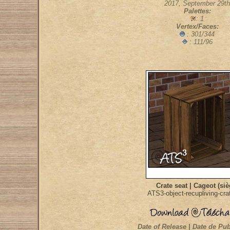
2017, September 29th
Palettes:
: 1
Vertex/Faces:
: 301/344
: 111/96
Crate seat | Cageot (siè
ATS3-object-recupliving-cra
Date of Release | Date de Pub