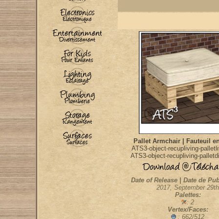
Pallet Armchair | Fauteuil en
ATS3-object-recupliving-palletl
ATS3-object-recupliving-palletd
Date of Release | Date de Pub
2017, September 29th
Palettes:
: 2
Vertex/Faces:
: 662/512