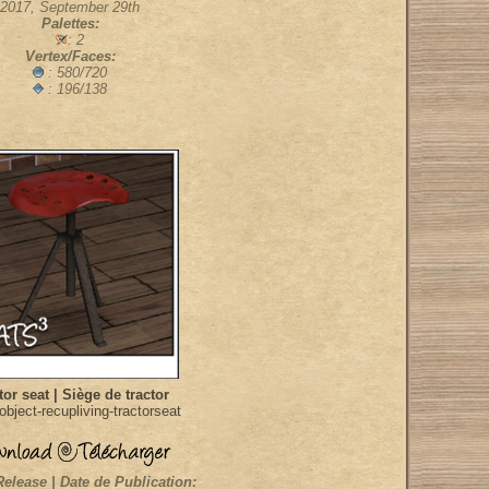
2017, September 29th
Palettes:
: 2
Vertex/Faces:
: 580/720
: 196/138
tor seat | Siège de tractor
bject-recupliving-tractorseat
Release | Date de Publication: