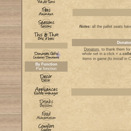
Notes:
all the pallet seats hav
Donator
Donators,
to thank them for
whole set in a click + a
coll
items in game
(to install i
By Function
Par fonction