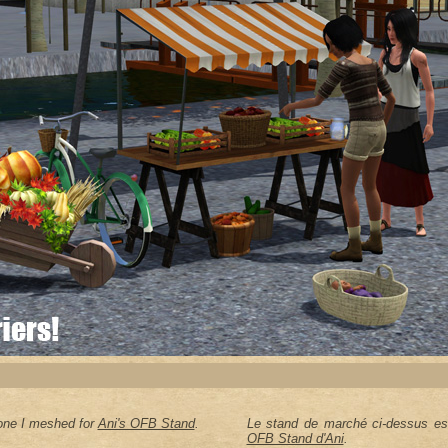
 one I meshed for
Ani's OFB Stand
.
Le stand de marché ci-dessus est 
OFB Stand d'Ani
.