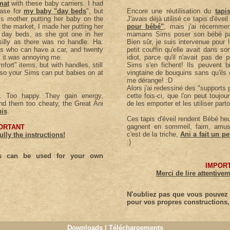
mat
with these baby carriers. I had
base for
my baby "day beds
", but
Encore une réutilisation du
tapi
 mother putting her baby on the
J'avais déjà utilisé ce tapis d'é
 the market, I made her putting her
pour bébé"
, mais j'ai récemme
day beds, as she got one in her
mamans Sims poser son bébé par 
 silly as there was no handle. Ha.
Bien sûr, je suis intervenue pour 
ims who can have a car, and twenty
petit couffin qu'elle avait dans so
l, it was annoying me.
idiot, parce qu'il n'avait pas de 
ort" items, but with handles, still
Sims s'en fichent! Ils peuvent bi
 so your Sims can put babies on at
vingtaine de bouquins sans qu'ils
me dérange! :D
Alors j'ai redessiné des "supports
. Too happy. They gain energy,
cette fois-ci, que l'on peut toujour
find them too cheaty, the Great Ani
de les emporter et les utiliser part
his
.
Ces tapis d'éveil rendent Bébé he
gagnent en sommeil, faim, amus
ORTANT
c'est de la triche,
Ani a fait un p
ully the instructions!
:)
ms can be used for your own
IMPOR
Merci de lire attentivem
N'oubliez pas que vous pouvez u
pour vos propres constructions, 
Downloads | Téléchargements