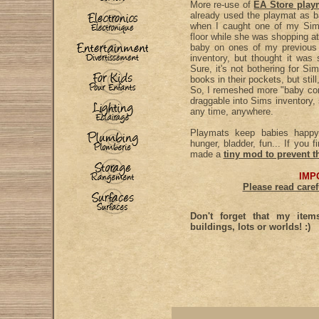
More re-use of
EA Store play
already used the playmat as 
when I caught one of my Sims
floor while she was shopping at
baby on ones of my previous 
inventory, but thought it was
Sure, it's not bothering for S
books in their pockets, but stil
So, I remeshed more "baby comf
draggable into Sims inventory,
any time, anywhere.
Playmats keep babies happy
hunger, bladder, fun... If you 
made a
tiny mod to prevent t
IMP
Please read caref
Don't forget that my ite
buildings, lots or worlds! :)