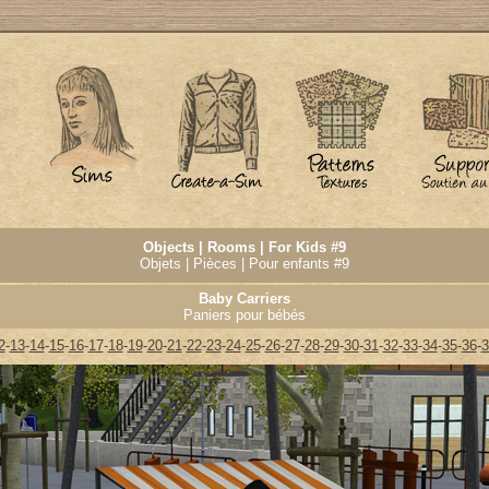
Objects | Rooms | For Kids #9
Objets | Pièces | Pour enfants #9
Baby Carriers
Paniers pour bébés
2
-
13
-
14
-
15
-
16
-
17
-
18
-
19
-
20
-
21
-
22
-
23
-
24
-
25
-
26
-
27
-
28
-
29
-
30
-
31
-
32
-
33
-
34
-
35
-
36
-
3