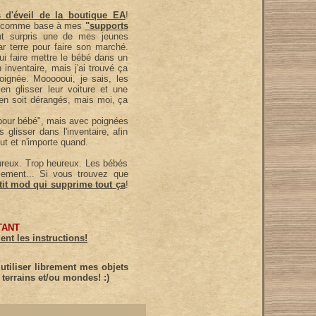
s d'éveil de la boutique EA
!
veil comme base à mes
"supports
nt surpris une de mes jeunes
terre pour faire son marché.
lui faire mettre le bébé dans un
n inventaire, mais j'ai trouvé ça
poignée. Moooooui, je sais, les
en glisser leur voiture et une
 en soit dérangés, mais moi, ça
 pour bébé", mais avec poignées
s glisser dans l'inventaire, afin
out et n'importe quand.
ureux. Trop heureux. Les bébés
ement... Si vous trouvez que
etit mod qui supprime tout ça
!
TANT
ent les instructions!
tiliser librement mes objets
terrains et/ou mondes! :)