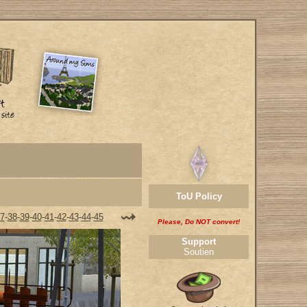
ToU Policy
7
-
38
-
39
-
40
-
41
-
42
-
43
-
44
-
45
Please, Do NOT convert!
Support
Soutien