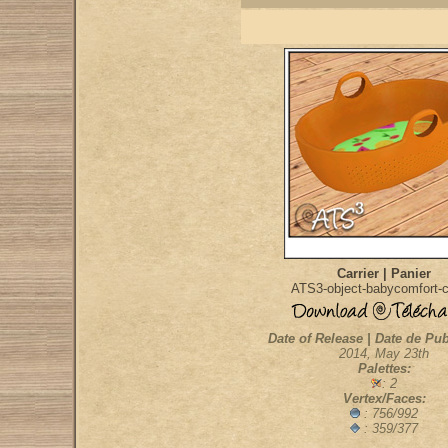
Carrier | Panier
ATS3-object-babycomfort-ca
Date of Release | Date de Pub
2014, May 23th
Palettes:
: 2
Vertex/Faces:
: 756/992
: 359/377