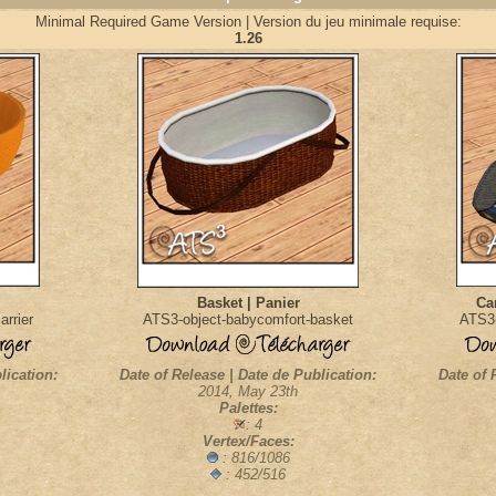
Minimal Required Game Version | Version du jeu minimale requise:
1.26
Basket | Panier
Car
rrier
ATS3-object-babycomfort-basket
ATS3-
lication:
Date of Release | Date de Publication:
Date of 
2014, May 23th
Palettes:
: 4
Vertex/Faces:
: 816/1086
: 452/516