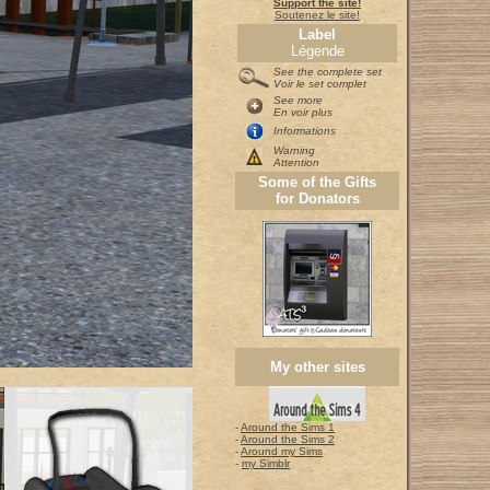
Support the site!
Soutenez le site!
Label
Légende
See the complete set
Voir le set complet
See more
En voir plus
Informations
Warning
Attention
Some of the Gifts
for Donators
My other sites
-
Around the Sims 1
-
Around the Sims 2
-
Around my Sims
-
my Simblr