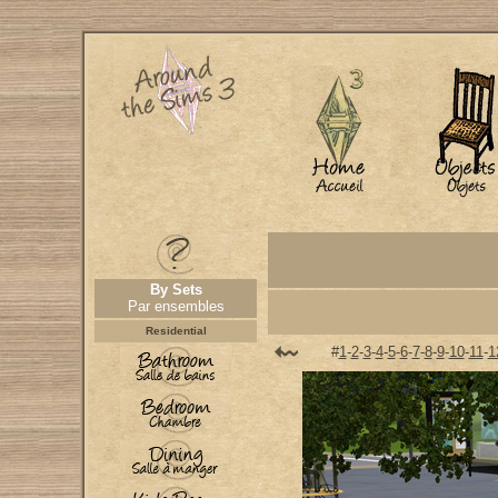
By Sets
Par ensembles
Residential
#
1
-
2
-
3
-
4
-
5
-
6
-
7
-
8
-
9
-
10
-
11
-
1