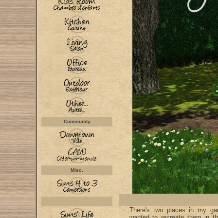
Community
Misc.
There's two places in my gar
wanted to recreate them in t