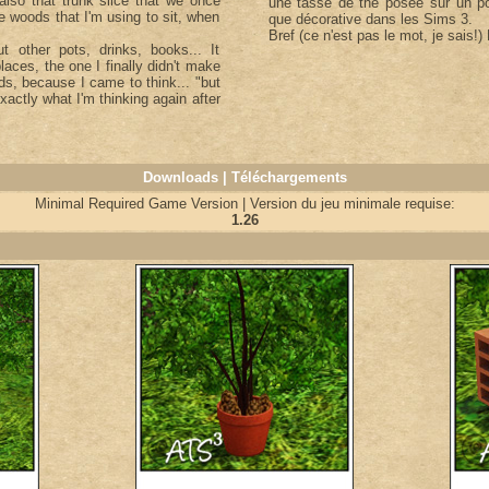
also that trunk slice that we once
une tasse de thé posée sur un pot
e woods that I'm using to sit, when
que décorative dans les Sims 3.
Bref (ce n'est pas le mot, je sais!
ut other pots, drinks, books... It
aces, the one I finally didn't make
ds, because I came to think... "but
xactly what I'm thinking again after
Downloads | Téléchargements
Minimal Required Game Version | Version du jeu minimale requise:
1.26