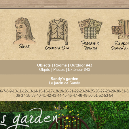
Objects | Rooms | Outdoor #43
Objets | Pièces | Extérieur #43
Sandy's garden
Le jardin de Sandy
6
-
7
-
8
-
9
-
10
-
11
-
12
-
13
-
14
-
15
-
16
-
17
-
18
-
19
-
20
-
21
-
22
-
23
-
24
-
25
-
26
-
27
-
28
-
29
-
30
-
31
-
3
36
-
37
-
38
-
39
-
40
-
41
-
42
-
43
-
44
-
45
-
46
-
47
-
48
-
49
-
50
-
51
-
52
-
53
-
54