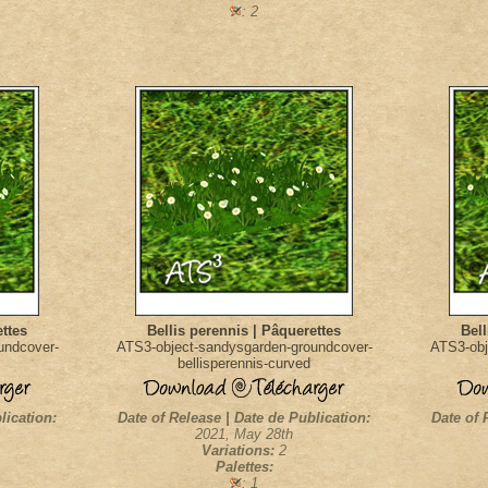
: 2
ettes
Bellis perennis | Pâquerettes
Bell
undcover-
ATS3-object-sandysgarden-groundcover-
ATS3-obj
bellisperennis-curved
lication:
Date of Release | Date de Publication:
Date of 
2021, May 28th
Variations:
2
Palettes:
: 1