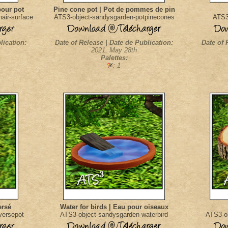
pour pot
Pine cone pot | Pot de pommes de pin
air-surface
ATS3-object-sandysgarden-potpinecones
ATS3
lication:
Date of Release | Date de Publication:
Date of 
2021, May 28th
Palettes:
: 1
ersé
Water for birds | Eau pour oiseaux
versepot
ATS3-object-sandysgarden-waterbird
ATS3-ob