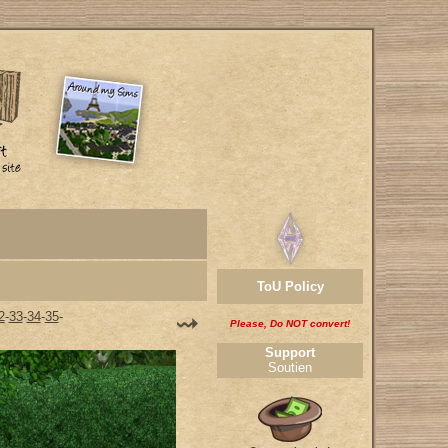
ToU Policy
2
-
33
-
34
-
35
-
Please, Do NOT convert!
Support
Soutien