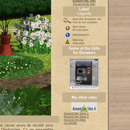
Support the site!
Soutenez le site!
Label
Légende
See the complete set
Voir le set complet
See more
En voir plus
Informations
Warning
Attention
Some of the Gifts
for Donators
My other sites
-
Around the Sims 1
-
Around the Sims 2
-
Around my Sims
-
my Simblr
e j'avais envie de recréer pour
 Desfranges. Ca ne ressemble