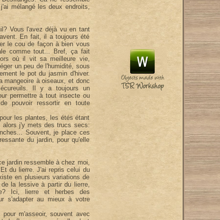
j'ai mélangé les deux endroits,
l? Vous l'avez déjà vu en tant
vent. En fait, il a toujours été
lier le cou de façon à bien vous
ale comme tout... Bref, ça fait
hors où il vit sa meilleure vie,
otéger un peu de l'humidité, sous
èrement le pot du jasmin d'hiver.
 la mangeoire à oiseaux, et donc
écureuils. Il y a toujours un
ur permettre à tout insecte ou
de pouvoir ressortir en toute
 pour les plantes, les étés étant
 alors j'y mets des trucs secs:
nches... Souvent, je place ces
ressante du jardin, pour qu'elle
 ce jardin ressemble à chez moi,
Et du lierre. J'ai repris celui du
xiste en plusieurs variations de
de la lessive à partir du lierre,
e? Ici, lierre et herbes des
ur s'adapter au mieux à votre
s pour m'asseoir, souvent avec