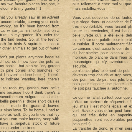
my two favorite places into one, it
plus tellement à chez moi vu que 
Welcome to my garden! :)
mais installez vous!
 that you already saw in an Advent
Vous vous souvenez de ce fauteui
 uncomfortable, curving your neck,
que siège dans un calendrier de l'a
so wonky, so it's been banned from
très inconfortable, vous faisant p
e as winter jasmin holder, set on a
briser les cervicales, il est banc
ture. In my garden, it's under the
belle lurette qu'il a été exilé de
 the bird feeder. So, at the feet of
installé sur une palette pour le pr
ath for birds & squirrels. It has a
le cerisier. Il porte maintenant fi
y other animals to get out of water
Le cerisier, c'est aussi le coin de
du bar-piscine pour oiseaux et 
 don't put plants anymore because
morceau de planche dans l'eau po
 hot, so I now use the pots as
musaraigne qui s'y aventurerait 
my book... but also so "dry garden
sécurité.
 with pine cones and branches, or
Je n'utilise plus tellement de pots
t I haven't redone here...) There's
devenus trop chauds et trop secs,
to indicate "warning, here, there's
des pommes de pin, des jolis bra
pots pour signaler une plante inté
 to redo my garden was bellis
ne soit pas fauchée à l'automne.
ame because I don't think there's a
Leucanthemum vulgare, tall daisies
Ce qui me fallait surtout pour que
bellis perennis, those short daisies
c'était un parterre de pâquerettes! 
time. I made the grass & leaves
jeu, mais il est moins épais, et e
your sims lawn. To be home, I had to
vert. Saviez-vous qu'on peut faire 
able as well. Do you know that ivy
qui est très riche en saponin
hat you can make laundry soap with
pâquerettes sont recolorables po
I have a perpetual stock of future
pelouse! :)
unning under the trees!
La tranche de tronc, je m'en ser