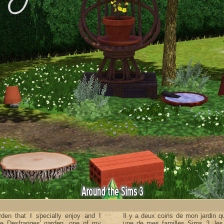
den that I specially enjoy and I
Il y a deux coins de mon jardin qu
he Desfranges' garden, one of my
une de mes familles Sims 3, les