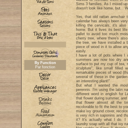
Sims 3 families. As I mixed up 
doesn't look like home, but... 
Yes, that old rattan armchair
calendar has always been very
killing the cervicals, it's al
home. But it lives its best lif
pallet to avoid too much mois
cherry tree, where there's also
the tree, we have installed a b
piece of wood in it to allow an
easily.
I have a lot of pots where I
summers are now too dry and
By Function
surface to put my cup of tea, 
Par fonction
sculpture", like small filled
remarkable pieces of wood (tha
several of these in the garden 
an interesting plant!"
But what I wanted the most
perennis. I'm using the latin n
different word in english for 
that flower during summer, and 
that flower almost all the 
recolorable to fit the best to 
make ivy ground cover, recolor
is very rich in saponins and t
it? It's actually what I do. 
laundry soap with all that ivy r