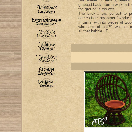
Not usable in Sims 3, there's 
grabbed back from a walk in th
the ground is too wet.
The brick... aw, perfect to p
comes from my other favorite pl
in Sims, with its pieces of woo
who cares of that?!", which is e
all that babble! :D