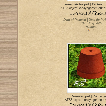
Armchair for pot | Fauteuil 
ATS3-object-sandysgarden-armch
Date of Release | Date de Pub
2021, May 28th
Palettes:
: 1
Reversed pot | Pot renv
ATS3-object-sandysgarden-re