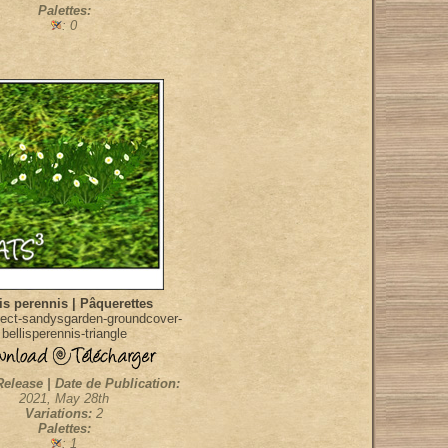
Palettes:
: 0
is perennis | Pâquerettes
ect-sandysgarden-groundcover-
bellisperennis-triangle
Release | Date de Publication:
2021, May 28th
Variations:
2
Palettes:
: 1