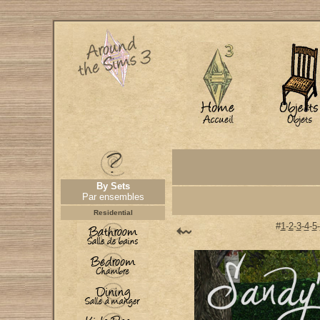
By Sets
Par ensembles
Residential
#
1
-
2
-
3
-
4
-
5
-