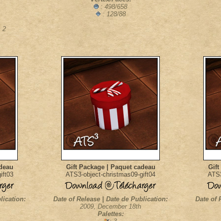
: 498/658
: 128/88
 2
adeau
Gift Package | Paquet cadeau
Gift
ift03
ATS3-object-christmas09-gift04
ATS3
lication:
Date of Release | Date de Publication:
Date of 
2009, December 18th
Palettes: