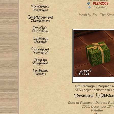
:
6127/2503
: 1720/648
Mesh by EA - The Sims
Gift Package | Paquet c
ATS3-object-christmas09-g
Date of Release | Date de Pub
2009, December 18th
Palettes: