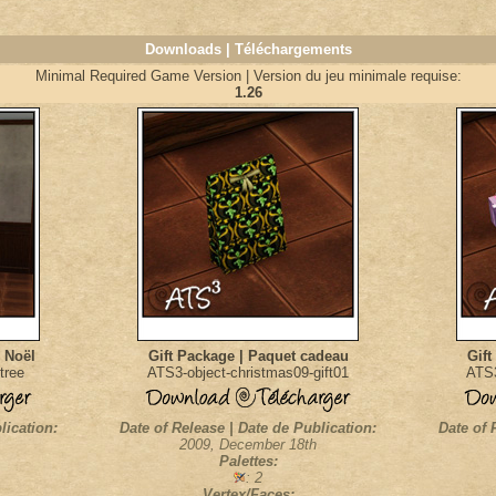
Downloads | Téléchargements
Minimal Required Game Version | Version du jeu minimale requise:
1.26
 Noël
Gift Package | Paquet cadeau
Gift
tree
ATS3-object-christmas09-gift01
ATS3
lication:
Date of Release | Date de Publication:
Date of 
2009, December 18th
Palettes:
: 2
Vertex/Faces: