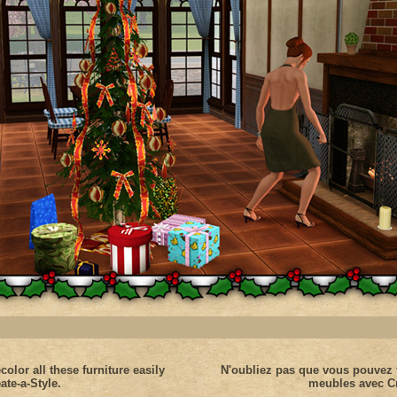
color all these furniture easily
N'oubliez pas que vous pouvez f
ate-a-Style.
meubles avec Cr