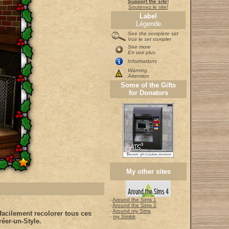
Support the site!
Soutenez le site!
Label
Légende
See the complete set
Voir le set complet
See more
En voir plus
Informations
Warning
Attention
Some of the Gifts
for Donators
My other sites
-
Around the Sims 1
-
Around the Sims 2
-
Around my Sims
acilement recolorer tous ces
-
my Simblr
éer-un-Style.