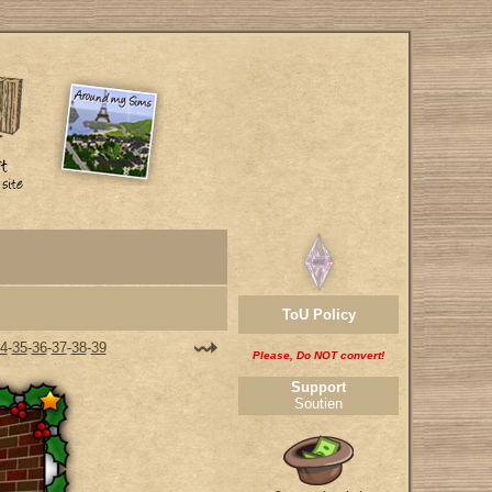
ToU Policy
4
-
35
-
36
-
37
-
38
-
39
Please, Do NOT convert!
Support
Soutien