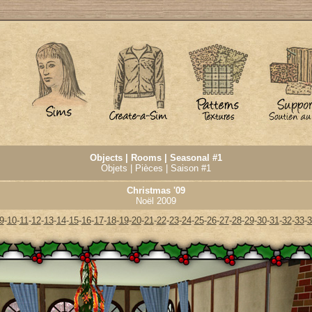
Objects | Rooms | Seasonal #1
Objets | Pièces | Saison #1
Christmas '09
Noël 2009
9
-
10
-
11
-
12
-
13
-
14
-
15
-
16
-
17
-
18
-
19
-
20
-
21
-
22
-
23
-
24
-
25
-
26
-
27
-
28
-
29
-
30
-
31
-
32
-
33
-
3