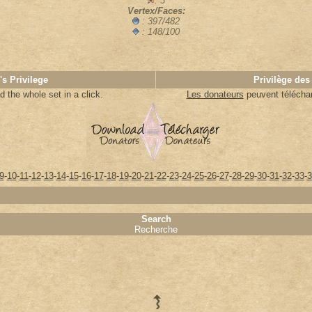
: 3
Vertex/Faces:
: 397/482
: 148/100
's Privilege
Privilège des
 the whole set in a click.
Les donateurs
peuvent télécharg
9
-
10
-
11
-
12
-
13
-
14
-
15
-
16
-
17
-
18
-
19
-
20
-
21
-
22
-
23
-
24
-
25
-
26
-
27
-
28
-
29
-
30
-
31
-
32
-
33
-
3
Search
Recherche