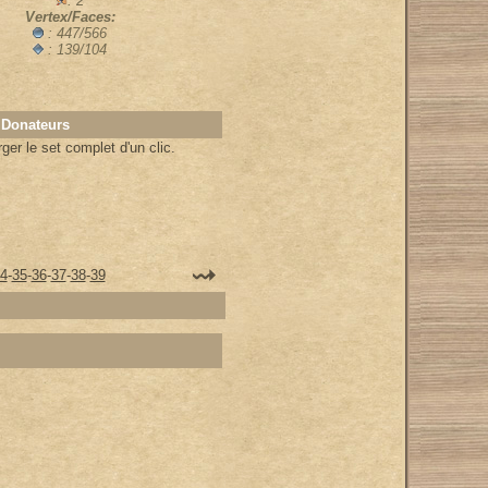
: 2
Vertex/Faces:
: 447/566
: 139/104
 Donateurs
er le set complet d'un clic.
4
-
35
-
36
-
37
-
38
-
39