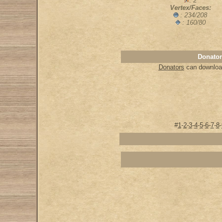
: 2
Vertex/Faces:
: 234/208
: 160/80
Donator
Donators
can download
#
1
-
2
-
3
-
4
-
5
-
6
-
7
-
8
-