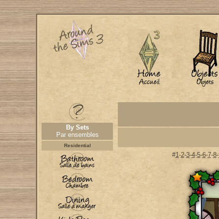
By Sets
Par ensembles
Residential
#
1
-
2
-
3
-
4
-
5
-
6
-
7
-
8
-