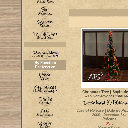
By Function
Par fonction
Christmas Tree | Sapin de
ATS3-object-christmas09-
Date of Release | Date de Pub
2009, December 18th
Palettes:
: 3
Vertex/Faces: