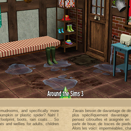
 mudrooms, and specifically more
J'avais besoin de davantage de déc
pumpkin or plastic spider? Nah! I
plus spécifiquement davantag
ootprint, boots, rain coats.... So
pensez citrouilles et araignée en
ts and wellies for adults, children
parle de boue, de traces de pieds,
Alors les voici: imperméables, cha