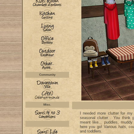
Community
Misc.
I needed more clutter for my
seasonal clutter . You think 
meant like... puddles, muddy f
here you go! Various hats, coa
and toddlers.