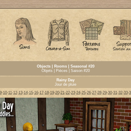
Objects | Rooms | Seasonal #20
Objets | Pièces | Saison #20
Rainy Day
Jour de pluie
9
-
10
-
11
-
12
-
13
-
14
-
15
-
16
-
17
-
18
-
19
-
20
-
21
-
22
-
23
-
24
-
25
-
26
-
27
-
28
-
29
-
30
-
31
-
32
-
33
-
3