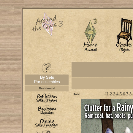
By Sets
Par ensembles
Residential
#
1
-
2
-
3
-
4
-
5
-
6
-
7
-
8
-