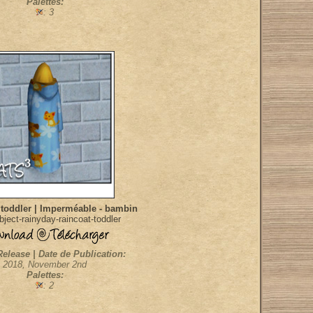
Palettes:
: 3
- toddler | Imperméable - bambin
ject-rainyday-raincoat-toddler
Release | Date de Publication:
2018, November 2nd
Palettes:
: 2