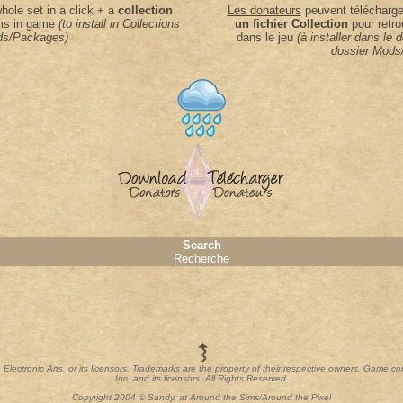
ole set in a click + a
collection
Les donateurs
peuvent télécharger
ems in game
(to install in Collections
un fichier Collection
pour retro
s/Packages)
dans le jeu
(à installer dans le 
dossier Mods
Search
Recherche
th Electronic Arts, or its licensors. Trademarks are the property of their respective owners. Game c
Inc. and its licensors. All Rights Reserved.
Copyright 2004 © Sandy, at Around the Sims/Around the Pixel