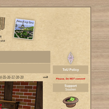
ToU Policy
4
-
35
-
36
-
37
-
38
-
39
Please, Do NOT convert!
Support
Soutien