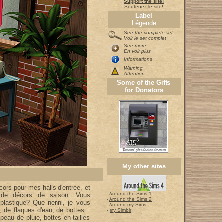
Support the site!
Soutenez le site!
Label
Légende
See the complete set
Voir le set complet
See more
En voir plus
Informations
Warning
Attention
Some of the Gifts
for Donators
My other sites
ors pour mes halls d'entrée, et
-
Around the Sims 1
e de décors de saison. Vous
-
Around the Sims 2
 plastique? Que nenni, je vous
-
Around my Sims
 de flaques d'eau, de bottes...
-
my Simblr
peau de pluie, bottes en tailles