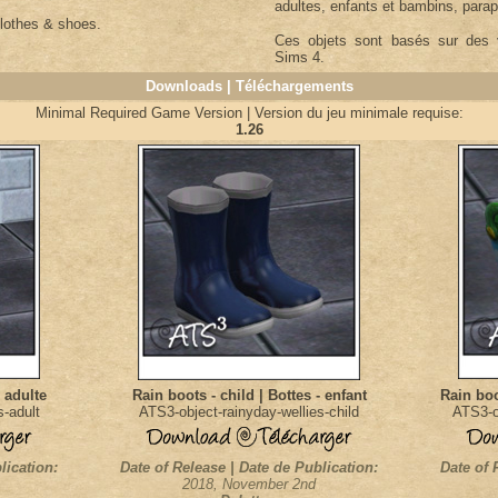
adultes, enfants et bambins, parapl
lothes & shoes.
Ces objets sont basés sur des
Sims 4.
Downloads | Téléchargements
Minimal Required Game Version | Version du jeu minimale requise:
1.26
- adulte
Rain boots - child | Bottes - enfant
Rain boo
s-adult
ATS3-object-rainyday-wellies-child
ATS3-ob
lication:
Date of Release | Date de Publication:
Date of 
2018, November 2nd