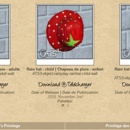
uie - adulte
Rain hat - child | Chapeau de pluie - enfant
Rain hat
dult-wall
ATS3-object-rainyday-rainhat-child-wall
ATS3-obje
lication:
Date of Release | Date de Publication:
Date of 
2018, November 2nd
Palettes:
: 1
's Privilege
Privilège des