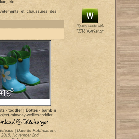
uie, etc...
 vêtements et chaussures des
ts - toddler | Bottes - bambin
ject-rainyday-wellies-toddler
Release | Date de Publication:
2018, November 2nd