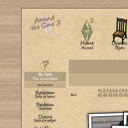
By Sets
Par ensembles
Residential
#
1
-
2
-
3
-
4
-
5
-
6
-
7
-
8
-
9
-
41
-
42
-
43
-
44
-
45
-
46