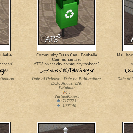
ubelle
Community Trash Can | Poubelle
Mail box
Communautaire
rashcan1
ATS3-object-city-communitytrashcan2
A
lication:
Date of Release | Date de Publication:
Date of 
2010, August 27th
Palettes:
: 3
Vertex/Faces:
:717/773
:190/140