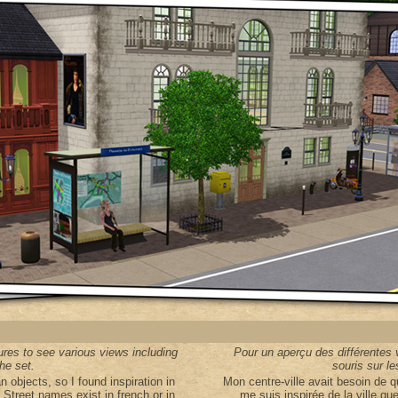
res to see various views including
Pour un aperçu des différentes 
the set.
souris sur l
objects, so I found inspiration in
Mon centre-ville avait besoin de q
! Street names exist in french or in
me suis inspirée de la ville qu