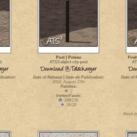
Post | Poteau
Fire
d
ATS3-object-city-post
AT
lication:
Date of Release | Date de Publication:
Date of 
2010, August 27th
Palettes:
: 2
Vertex/Faces:
:108/136
:26/20
Mesh by