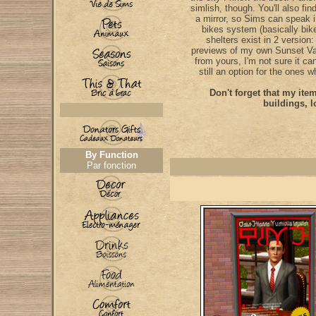
simlish, though. You'll also fi
a mirror, so Sims can speak i
bikes system (basically bik
shelters exist in 2 version
previews of my own Sunset Vall
from yours, I'm not sure it can 
still an option for the ones w
Don't forget that my it
buildings, l
By Function
Par fonction