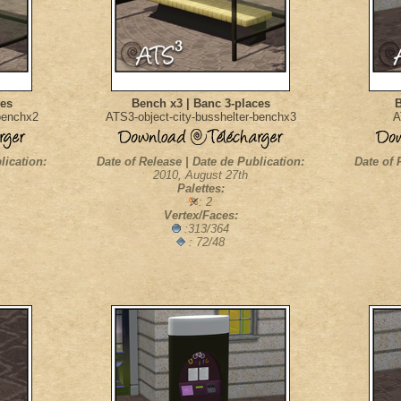
ces
Bench x3 | Banc 3-places
B
benchx2
ATS3-object-city-busshelter-benchx3
A
lication:
Date of Release | Date de Publication:
Date of 
2010, August 27th
Palettes:
: 2
Vertex/Faces:
:313/364
: 72/48