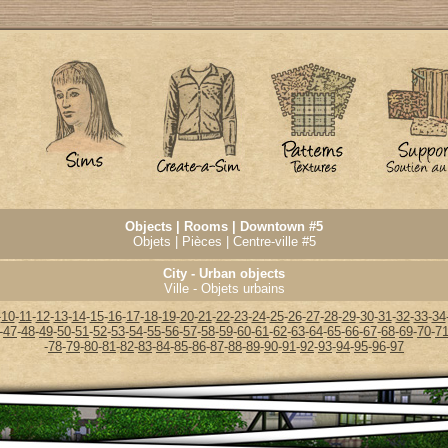
Objects | Rooms | Downtown #5
Objets | Pièces | Centre-ville #5
City - Urban objects
Ville - Objets urbains
-
10
-
11
-
12
-
13
-
14
-
15
-
16
-
17
-
18
-
19
-
20
-
21
-
22
-
23
-
24
-
25
-
26
-
27
-
28
-
29
-
30
-
31
-
32
-
33
-
34
-
47
-
48
-
49
-
50
-
51
-
52
-
53
-
54
-
55
-
56
-
57
-
58
-
59
-
60
-
61
-
62
-
63
-
64
-
65
-
66
-
67
-
68
-
69
-
70
-
7
-
78
-
79
-
80
-
81
-
82
-
83
-
84
-
85
-
86
-
87
-
88
-
89
-
90
-
91
-
92
-
93
-
94
-
95
-
96
-
97