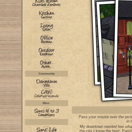
Community
Misc.
Pass your mouse over the pictu
in 
My downtown needed few urban 
the city I know the best: Paris