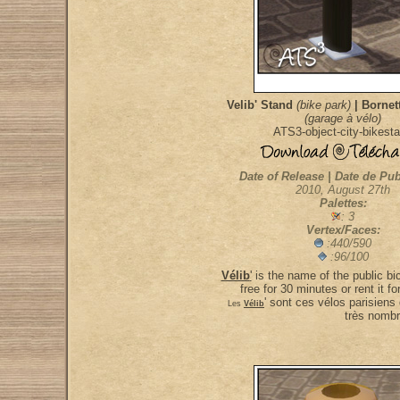
Velib' Stand
(bike park)
| Bornett
(garage à vélo)
ATS3-object-city-bikest
Date of Release | Date de Pub
2010, August 27th
Palettes:
: 3
Vertex/Faces:
:440/590
:96/100
Vélib
'
is the name of the public bi
free for 30 minutes or rent it f
' sont ces vélos parisiens 
Les
Vélib
très nombr