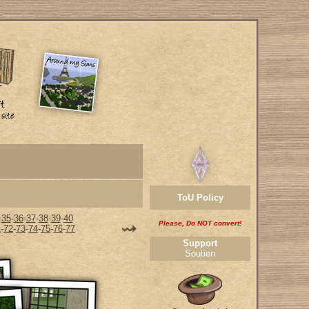
ToU Policy
-
35
-
36
-
37
-
38
-
39
-
40
Please, Do NOT convert!
1
-
72
-
73
-
74
-
75
-
76
-
77
Support
Soutien