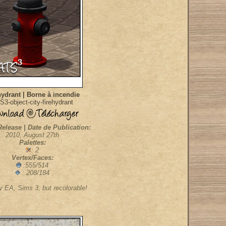
hydrant | Borne à incendie
S3-object-city-firehydrant
Release | Date de Publication:
2010, August 27th
Palettes:
: 2
Vertex/Faces:
:555/514
: 208/184
 EA, Sims 3, but recolorable!