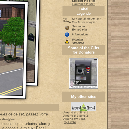
Support the site!
Soutenez le site!
Label
Légende
See the complete set
Voir le set complet
See more
En voir plus
Informations
Warning
Attention
Some of the Gifts
for Donators
My other sites
-
Around the Sims 1
vues de ce set, passez votre
-
Around the Sims 2
es images.
-
Around my Sims
-
my Simblr
uelques objets urbains, alors je
e je connais le mieux: Paris!