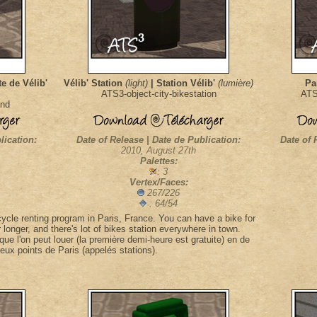
e de Vélib'
Vélib' Station
(light)
| Station Vélib'
(lumière)
Pa
ATS3-object-city-bikestation
ATS
and
lication:
Date of Release | Date de Publication:
Date of 
2010, August 27th
Palettes:
: 3
Vertex/Faces:
267/226
: 64/54
cycle renting program in Paris, France. You can have a bike for
or longer, and there's lot of bikes station everywhere in town.
que l'on peut louer (la première demi-heure est gratuite) en de
eux points de Paris (appelés stations).