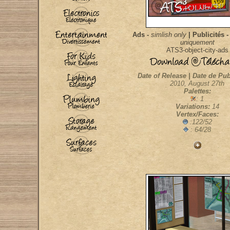
Ads -
simlish only
| Publicités -
uniquement
ATS3-object-city-ads
Date of Release | Date de Pub
2010, August 27th
Palettes:
: 1
Variations:
14
Vertex/Faces:
:122/52
: 64/28