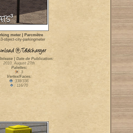
rking meter | Parcmètre
3-object-city-parkingmeter
Release | Date de Publication:
2010, August 27th
Palettes:
: 3
Vertex/Faces:
:338/336
: 116/70