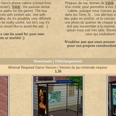
nd french phone cabins (cloned from
Plaques de rue, bornes de
Vélib
'
nside!),
Vélib
'
, the parisian rental
d'un miroir, pour permettre à vos S
es parks for the game). The bus
cabine, puisque nous n'avons pa
: one with simlish ads, one with
dans les Sims 3)... Les abri-bus 
ey. As it's proabbly very different
des pubs en simlish, et la version 
be really useful, but let's say it's
une photo du quartier de chaque a
ho would like to avoid the ads. :)
doit pas ressembler à la mienne,
option vous soit très utile. Diso
ems can be used for your own
ceux qui souhaitent é
ots or worlds! :)
N'oubliez pas que vous pouvez u
pour vos propres constructions
Downloads | Téléchargements
Minimal Required Game Version | Version du jeu minimale requise:
1.26