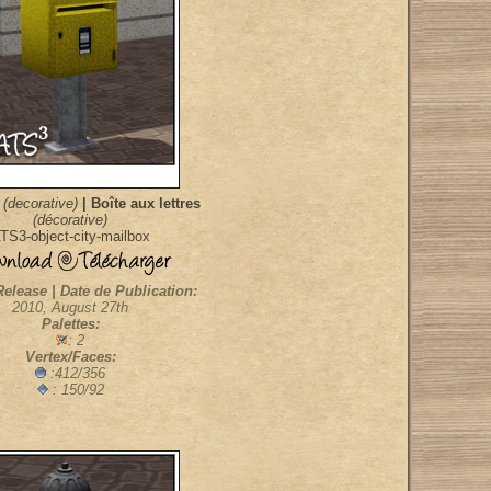
(decorative)
| Boîte aux lettres
(décorative)
TS3-object-city-mailbox
Release | Date de Publication:
2010, August 27th
Palettes:
: 2
Vertex/Faces:
:412/356
: 150/92