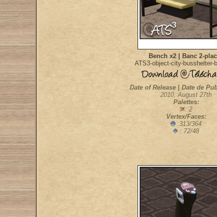
Bench x2 | Banc 2-pla
ATS3-object-city-busshelter-
Date of Release | Date de Pub
2010, August 27th
Palettes:
: 2
Vertex/Faces:
:313/364
: 72/48