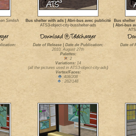
en Simlish
Bus shelter with ads | Abri-bus avec publicité
Bus shelter
ATS3-object-city-busshelter-ads
| Abri-bus 
ATS3
lication:
Date of Release | Date de Publication:
Date of 
2010, August 27th
Palettes:
: 2
Variations:
14
(all the pictures used in ATS3-object-city-ads
)
Vertex/Faces:
:408/208
: 282/148