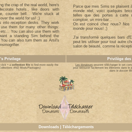
 the crap of the real world, here's
Parce que mes Sims se plaisent à
ecorate hotels., like doors with
monde réel, voici quelques bric
e, counter bell... We're stuck at
telles que des portes à carte 
ver the world for us! ;)
comptoir, un mini-bar...
 into reception desks. They work
On est coincé chez nous? Nos S
n use them for many other things:
monde pour nous! ;)
, etc... You can also use them with
 want a standing Sim behind the
J'ai transformé quelques bars d'
. You can also turn them as Arsil's
peut les utiliser pour tout autre 
nsmogrifier.
salon de beauté, comme la réception
's Privilege
Privilège des
 click + a
collection file
to find more easily the
Les donateurs
peuvent télécharger le set comp
n Collections AND Mods/Packages)
pour retrouver facilement les éléments dans le j
dans le dossier 
Downloads | Téléchargements