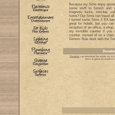
Because my Sims enjoy ignoring
some stuff to furnish and d
magnetic locks, mini-bar, saf
home? Our Sims can travel all o
I turned some Sims 4 EA bars
great for hotels, but you ca
reception of an office, a shop
my invisible counter if you
counter, instead of on a chair
Generic Role desk with the Tra
Donator
Donators
can download the whole set in a
items in game
(to install i