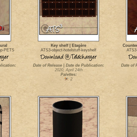
ural
Key shelf | Etagère
Counter
top-PETS
ATS3-object-hotelstuff-keyshelf
ATS3-
lication:
Date of Release | Date de Publication:
Date of 
2020, April 24th
Palettes:
: 2