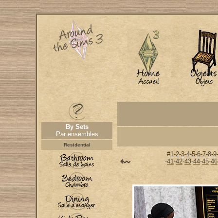
By Sets
Par ensembles
Residential
#
1
-
2
-
3
-
4
-
5
-
6
-
7
-
8
-
9
-
41
-
42
-
43
-
44
-
45
-
46