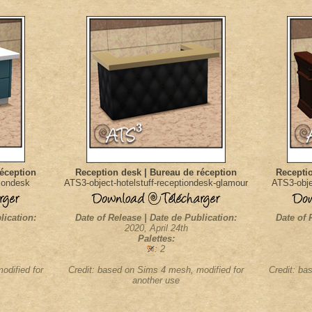
réception
Reception desk | Bureau de réception
Receptio
tiondesk
ATS3-object-hotelstuff-receptiondesk-glamour
ATS3-objec
lication:
Date of Release | Date de Publication:
Date of 
2020, April 24th
Palettes:
: 2
odified for
Credit: based on Sims 4 mesh, modified for
Credit: ba
another use