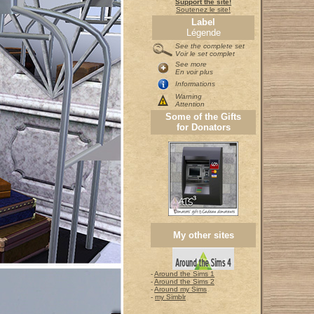
Support the site!
Soutenez le site!
Label
Légende
See the complete set
Voir le set complet
See more
En voir plus
Informations
Warning
Attention
Some of the Gifts
for Donators
My other sites
-
Around the Sims 1
-
Around the Sims 2
-
Around my Sims
-
my Simblr