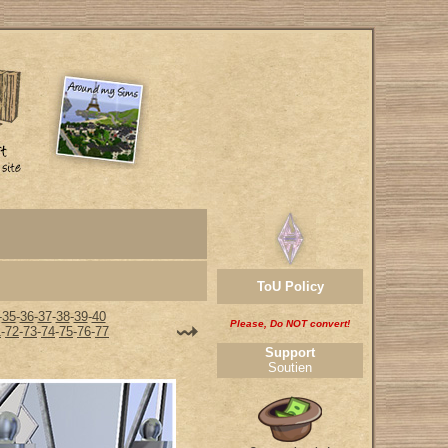
ToU Policy
-
35
-
36
-
37
-
38
-
39
-
40
Please, Do NOT convert!
1
-
72
-
73
-
74
-
75
-
76
-
77
Support
Soutien