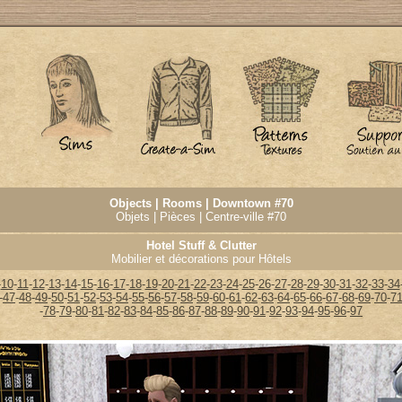
Objects | Rooms | Downtown #70
Objets | Pièces | Centre-ville #70
Hotel Stuff & Clutter
Mobilier et décorations pour Hôtels
-
10
-
11
-
12
-
13
-
14
-
15
-
16
-
17
-
18
-
19
-
20
-
21
-
22
-
23
-
24
-
25
-
26
-
27
-
28
-
29
-
30
-
31
-
32
-
33
-
34
-
47
-
48
-
49
-
50
-
51
-
52
-
53
-
54
-
55
-
56
-
57
-
58
-
59
-
60
-
61
-
62
-
63
-
64
-
65
-
66
-
67
-
68
-
69
-
70
-
7
-
78
-
79
-
80
-
81
-
82
-
83
-
84
-
85
-
86
-
87
-
88
-
89
-
90
-
91
-
92
-
93
-
94
-
95
-
96
-
97