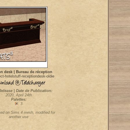
n desk | Bureau de réception
t-hotelstuff-receptiondesk-oldie
Release | Date de Publication:
2020, April 24th
Palettes:
: 3
sed on Sims 4 mesh, modified for
another use