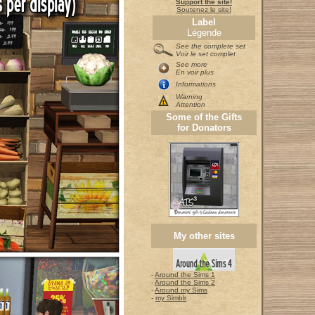
Support the site!
Soutenez le site!
Label
Légende
See the complete set
Voir le set complet
See more
En voir plus
Informations
Warning
Attention
Some of the Gifts
for Donators
My other sites
-
Around the Sims 1
-
Around the Sims 2
-
Around my Sims
-
my Simblr