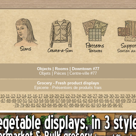
Objects | Rooms | Downtown #77
Objets | Pièces | Centre-ville #77
Grocery - Fresh product displays
Epicerie - Présentoirs de produits frais
-
10
-
11
-
12
-
13
-
14
-
15
-
16
-
17
-
18
-
19
-
20
-
21
-
22
-
23
-
24
-
25
-
26
-
27
-
28
-
29
-
30
-
31
-
32
-
33
-
34
-
47
-
48
-
49
-
50
-
51
-
52
-
53
-
54
-
55
-
56
-
57
-
58
-
59
-
60
-
61
-
62
-
63
-
64
-
65
-
66
-
67
-
68
-
69
-
70
-
7
-
78
-
79
-
80
-
81
-
82
-
83
-
84
-
85
-
86
-
87
-
88
-
89
-
90
-
91
-
92
-
93
-
94
-
95
-
96
-
97