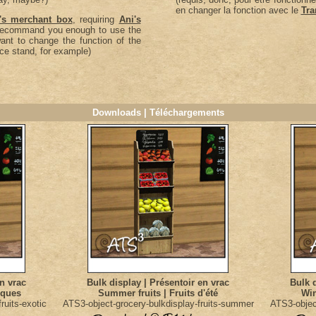
en changer la fonction avec le
Tra
's merchant box
, requiring
Ani's
t recommand you enough to use the
ant to change the function of the
uce stand, for example)
Downloads | Téléchargements
en vrac
Bulk display | Présentoir en vrac
Bulk d
tiques
Summer fruits | Fruits d'été
Win
ruits-exotic
ATS3-object-grocery-bulkdisplay-fruits-summer
ATS3-object