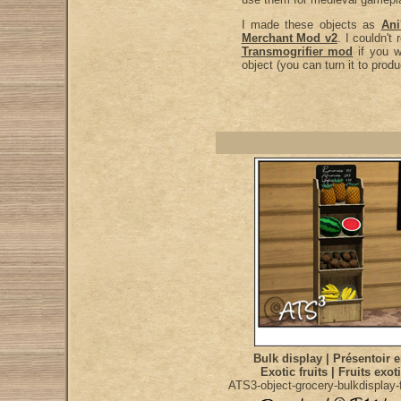
I made these objects as
Ani
Merchant Mod v2
. I couldn'
Transmogrifier mod
if you w
object (you can turn it to prod
Bulk display | Présentoir 
Exotic fruits | Fruits exo
ATS3-object-grocery-bulkdisplay-f