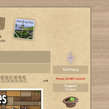
ToU Policy
-
35
-
36
-
37
-
38
-
39
-
40
Please, Do NOT convert!
1
-
72
-
73
-
74
-
75
-
76
-
77
Support
Soutien