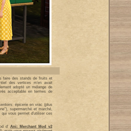
 faire des stands de fruits et
tiel des vertices m'en avait
nalement adopté un mélange de
rès acceptable en termes de
sentoirs: épicerie en vrac (plus
enne"), supermarché et marché,
qui vous permet d'utiliser ces
mod d'
Ani: Merchant Mod v2
nel), mais vous pouvez aisément