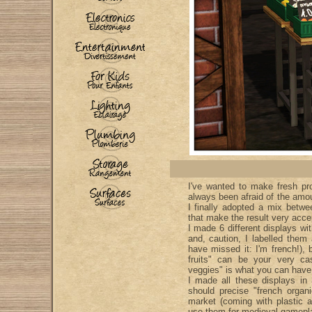
I've wanted to make fresh pro
always been afraid of the amoun
I finally adopted a mix bet
that make the result very accep
I made 6 different displays wi
and, caution, I labelled them
have missed it: I'm french!), 
fruits" can be your very ca
veggies" is what you can have i
I made all these displays in 3
should precise "french organ
market (coming with plastic 
use them for medieval gamepl