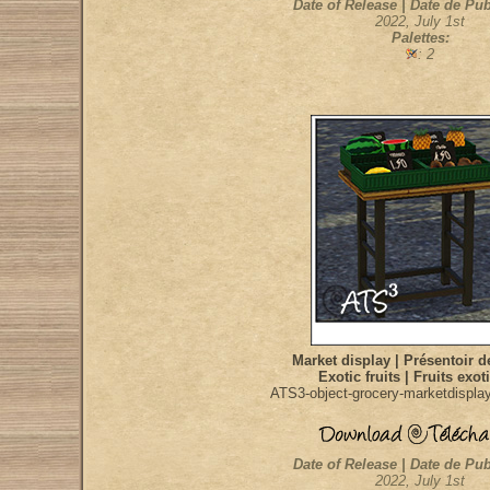
Date of Release | Date de Pub
2022, July 1st
Palettes:
: 2
Market display | Présentoir 
Exotic fruits | Fruits exo
ATS3-object-grocery-marketdisplay-
Date of Release | Date de Pub
2022, July 1st