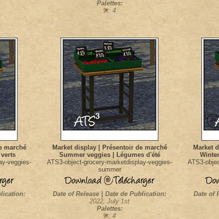
Palettes:
: 4
de marché
Market display | Présentoir de marché
Market d
verts
Summer veggies | Légumes d'été
Winter
ay-veggies-
ATS3-object-grocery-marketdisplay-veggies-
ATS3-objec
summer
lication:
Date of Release | Date de Publication:
Date of 
2022, July 1st
Palettes:
: 4