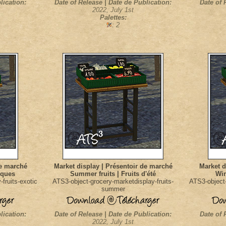
lication:
Date of Release | Date de Publication:
Date of 
2022, July 1st
Palettes:
: 2
de marché
Market display | Présentoir de marché
Market d
tiques
Summer fruits | Fruits d'été
Win
fruits-exotic
ATS3-object-grocery-marketdisplay-fruits-
ATS3-object-
summer
lication:
Date of Release | Date de Publication:
Date of 
2022, July 1st