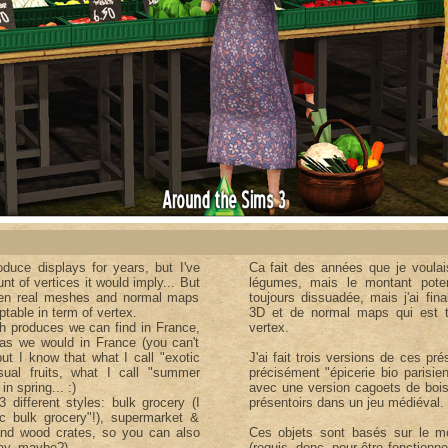
duce displays for years, but I've
Ca fait des années que je voulais
t of vertices it would imply... But
légumes, mais le montant poten
ween real meshes and normal maps
toujours dissuadée, mais j'ai fi
table in term of vertex.
3D et de normal maps qui est t
th produces we can find in France,
vertex.
 as we would in France (you can't
but I know that what I call "exotic
J'ai fait trois versions de ces pré
sual fruits, what I call "summer
précisément "épicerie bio parisi
n spring... :)
avec une version cagoets de bois 
 different styles: bulk grocery (I
présentoirs dans un jeu médiéval.
ic bulk grocery"!), supermarket &
and wood crates, so you can also
Ces objets sont basés sur le 
ay, maybe?)
(requis, donc, pour être fonction