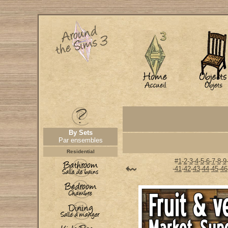
By Sets
Par ensembles
Residential
#
1
-
2
-
3
-
4
-
5
-
6
-
7
-
8
-
9
-
41
-
42
-
43
-
44
-
45
-
46