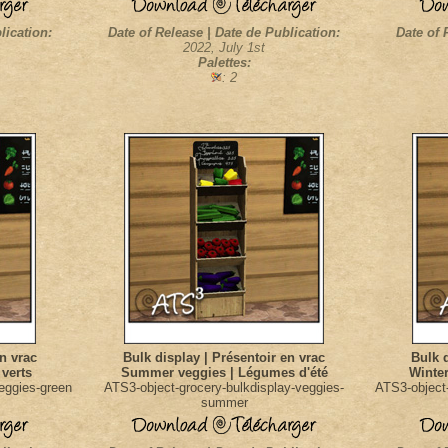
lication:
Date of Release | Date de Publication:
Date of 
2022, July 1st
Palettes:
: 2
en vrac
Bulk display | Présentoir en vrac
Bulk d
verts
Summer veggies | Légumes d'été
Winter
eggies-green
ATS3-object-grocery-bulkdisplay-veggies-
ATS3-object-
summer