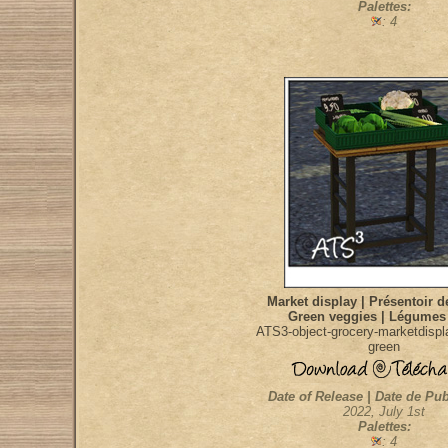
Palettes:
: 4
Market display | Présentoir 
Green veggies | Légumes 
ATS3-object-grocery-marketdispl
green
Date of Release | Date de Pub
2022, July 1st
Palettes:
: 4