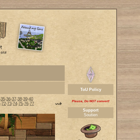
ToU Policy
-
35
-
36
-
37
-
38
-
39
-
40
Please, Do NOT convert!
1
-
72
-
73
-
74
-
75
-
76
-
77
Support
Soutien