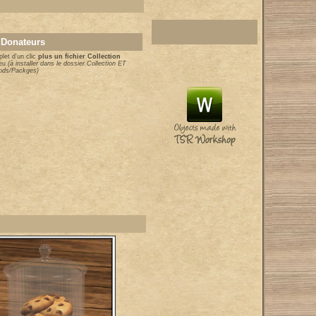
 Donateurs
let d'un clic
plus un fichier Collection
eu
(à installer dans le dossier Collection ET
Mods/Packges)