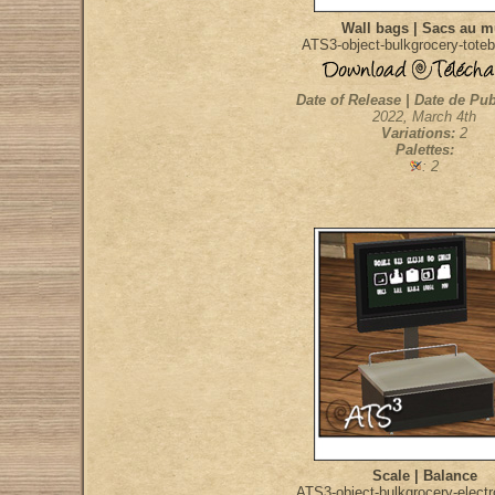
Wall bags | Sacs au m
ATS3-object-bulkgrocery-toteb
Date of Release | Date de Pub
2022, March 4th
Variations:
2
Palettes:
: 2
Scale | Balance
ATS3-object-bulkgrocery-electr