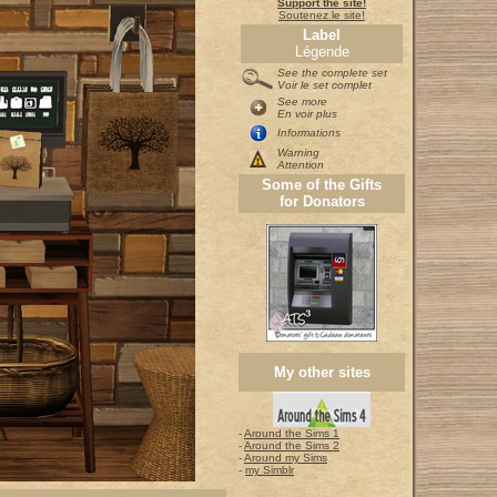
Support the site!
Soutenez le site!
Label
Légende
See the complete set
Voir le set complet
See more
En voir plus
Informations
Warning
Attention
Some of the Gifts
for Donators
My other sites
-
Around the Sims 1
-
Around the Sims 2
-
Around my Sims
-
my Simblr