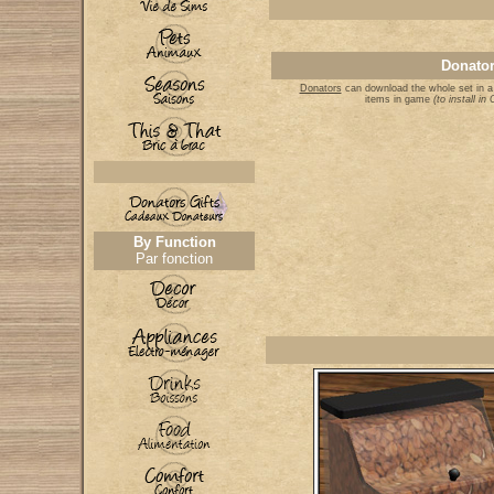
Donator
Donators
can download the whole set in a
items in game
(to install i
By Function
Par fonction