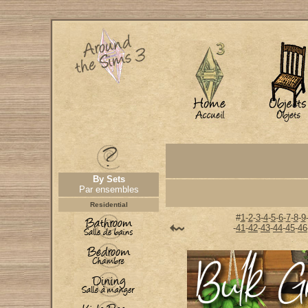
By Sets
Par ensembles
Residential
#
1
-
2
-
3
-
4
-
5
-
6
-
7
-
8
-
9
-
41
-
42
-
43
-
44
-
45
-
46