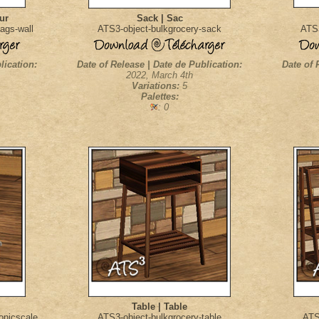
ur
Sack | Sac
ags-wall
ATS3-object-bulkgrocery-sack
ATS3
lication:
Date of Release | Date de Publication:
Date of 
2022, March 4th
Variations:
5
Palettes:
: 0
Table | Table
onicscale
ATS3-object-bulkgrocery-table
ATS