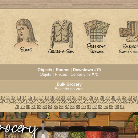
Objects | Rooms | Downtown #75
Objets | Pièces | Centre-ville #75
Bulk Grocery
Epicerie en vrac
-
10
-
11
-
12
-
13
-
14
-
15
-
16
-
17
-
18
-
19
-
20
-
21
-
22
-
23
-
24
-
25
-
26
-
27
-
28
-
29
-
30
-
31
-
32
-
33
-
34
-
47
-
48
-
49
-
50
-
51
-
52
-
53
-
54
-
55
-
56
-
57
-
58
-
59
-
60
-
61
-
62
-
63
-
64
-
65
-
66
-
67
-
68
-
69
-
70
-
7
-
78
-
79
-
80
-
81
-
82
-
83
-
84
-
85
-
86
-
87
-
88
-
89
-
90
-
91
-
92
-
93
-
94
-
95
-
96
-
97