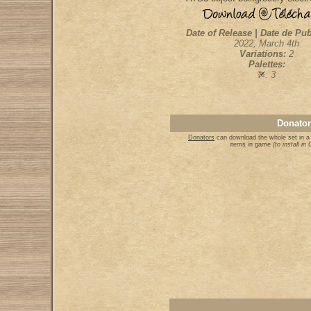
Date of Release | Date de Pub
2022, March 4th
Variations:
2
Palettes:
: 3
Donator
Donators
can download the whole set in a 
items in game
(to install i