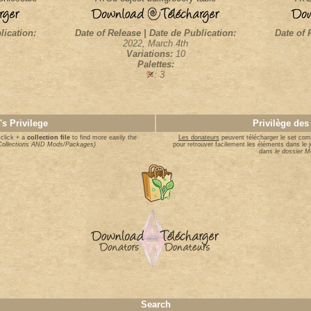
lication:
Date of Release | Date de Publication:
Date of 
2022, March 4th
Variations:
10
Palettes:
: 3
's Privilege
Privilège des
click + a
collection file
to find more easily the
Les donateurs
peuvent télécharger le set comp
n Collections AND Mods/Packages)
pour retrouver facilement les éléments dans le 
dans le dossier 
Search