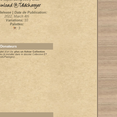
Release | Date de Publication:
2022, March 4th
Variations:
10
Palettes:
: 3
 Donateurs
let d'un clic
plus un fichier Collection
jeu
(à installer dans le dossier Collection ET
Mods/Packges)