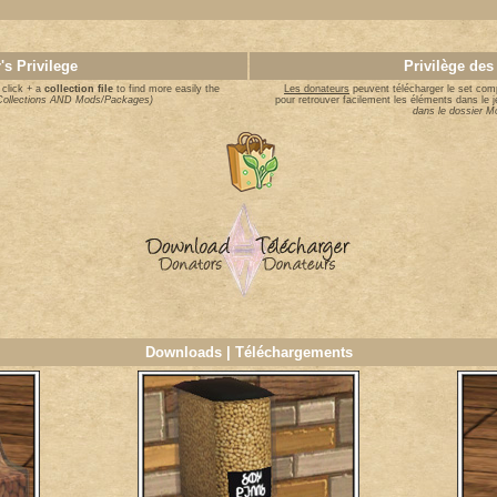
's Privilege
Privilège des
 click + a
collection file
to find more easily the
Les donateurs
peuvent télécharger le set comp
n Collections AND Mods/Packages)
pour retrouver facilement les éléments dans le j
dans le dossier 
Downloads | Téléchargements