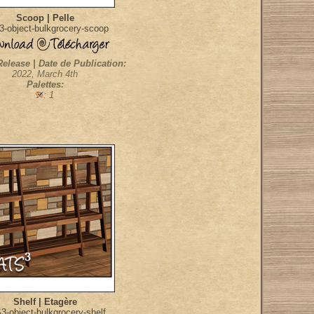
Scoop | Pelle
-object-bulkgrocery-scoop
Release | Date de Publication:
2022, March 4th
Palettes:
: 1
Shelf | Etagère
3-object-bulkgrocery-shelf